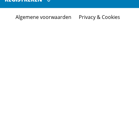
Blog
info@sbi4beer.com
Certificering
Algemene voorwaarden
Privacy & Cookies