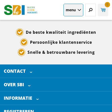
0
menu
De beste kwaliteit ingrediënten
Persoonlijke klantenservice
Snelle & betrouwbare levering
CONTACT
SELECTED BREWING INGREDIENTS
Doornhoek 3880
OVER SBI
5465 TB
Veghel
Over ons
The Netherlands
INFORMATIE
Werken bij
Klantenservice
+31 (0)413 - 78 3880
REGISTREREN