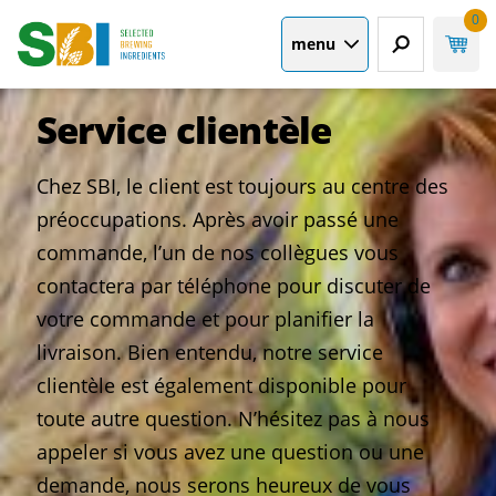
0
menu
Service clientèle
Chez SBI, le client est toujours au centre des
préoccupations. Après avoir passé une
commande, l’un de nos collègues vous
contactera par téléphone pour discuter de
votre commande et pour planifier la
livraison. Bien entendu, notre service
clientèle est également disponible pour
toute autre question. N’hésitez pas à nous
appeler si vous avez une question ou une
demande, nous serons heureux de vous