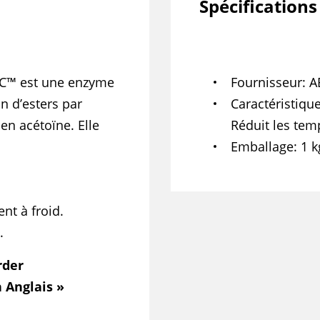
Spécifications
DC™ est une enzyme
Fournisseur
A
n d’esters par
Caractéristiqu
en acétoïne. Elle
Réduit les tem
Emballage
1 k
nt à froid.
.
rder
 Anglais »