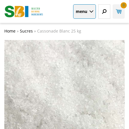
0
menu
Home
»
Sucres
»
Cassonade Blanc 25 kg