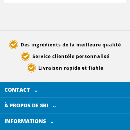
Des ingrédients de la meilleure qualité
Service clientèle personnalisé
Livraison rapide et fiable
CONTACT
SELECTED BREWING INGREDIENTS
Doornhoek 3880
À PROPOS DE SBI
5465 TB
Veghel
Les Pays-Bas
INFORMATIONS