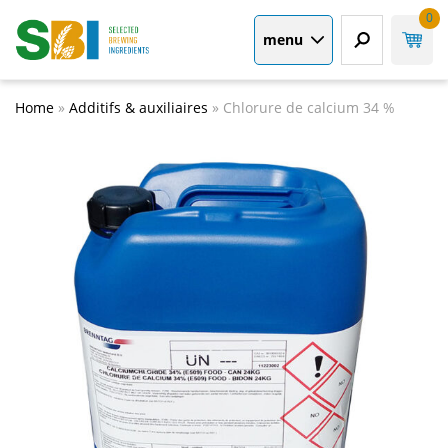
0
menu
Home
»
Additifs & auxiliaires
»
Chlorure de calcium 34 %