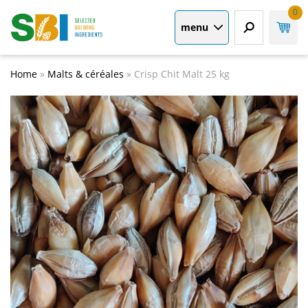
0
menu
Home
»
Malts & céréales
»
Crisp Chit Malt 25 kg