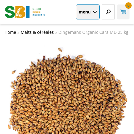
0
menu
Home
»
Malts & céréales
»
Dingemans Organic Cara MD 25 kg