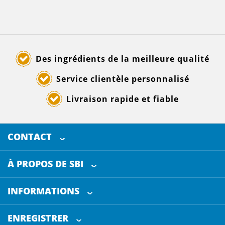
Des ingrédients de la meilleure qualité
Service clientèle personnalisé
Livraison rapide et fiable
CONTACT
SELECTED BREWING INGREDIENTS
Doornhoek 3880
À PROPOS DE SBI
5465 TB
Veghel
Les Pays-Bas
INFORMATIONS
Service clientèle
+31 (0)413 - 78 3880
ENREGISTRER
Certification
info@sbi4beer.com