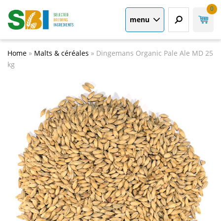
0
menu
Home
»
Malts & céréales
»
Dingemans Organic Pale Ale MD 25
kg