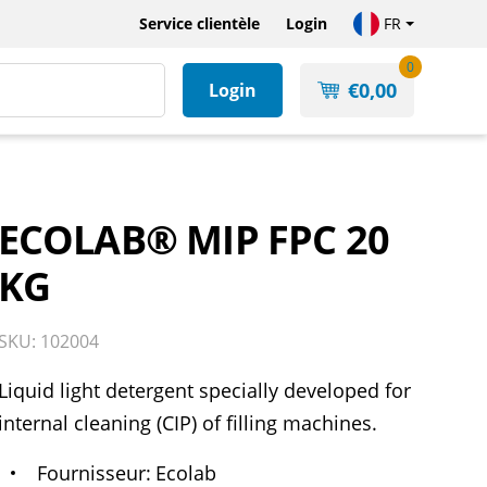
Service clientèle
Login
FR
0
€
0,00
Login
ECOLAB® MIP FPC 20
KG
SKU: 102004
Liquid light detergent specially developed for
internal cleaning (CIP) of filling machines.
Fournisseur
Ecolab