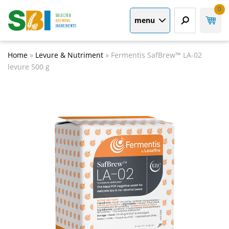
0
menu
Home
»
Levure & Nutriment
»
Fermentis SafBrew™ LA-02
levure 500 g