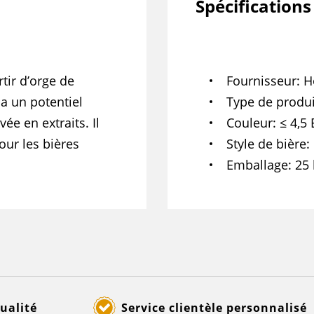
Spécifications
tir d’orge de
Fournisseur
H
 a un potentiel
Type de produi
ée en extraits. Il
Couleur
≤ 4,5
our les bières
Style de bière
Emballage
25 
ualité
Service clientèle personnalisé