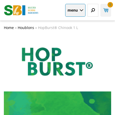
0
menu
Home
»
Houblons
»
HopBurst® Chinook 1 L