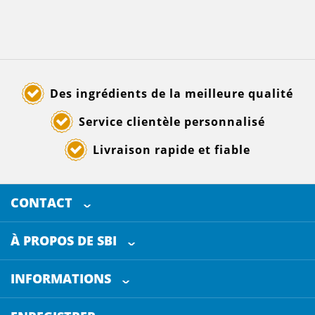
Des ingrédients de la meilleure qualité
Service clientèle personnalisé
Livraison rapide et fiable
CONTACT
SELECTED BREWING INGREDIENTS
Doornhoek 3880
À PROPOS DE SBI
5465 TB
Veghel
Les Pays-Bas
INFORMATIONS
Service clientèle
+31 (0)413 - 78 3880