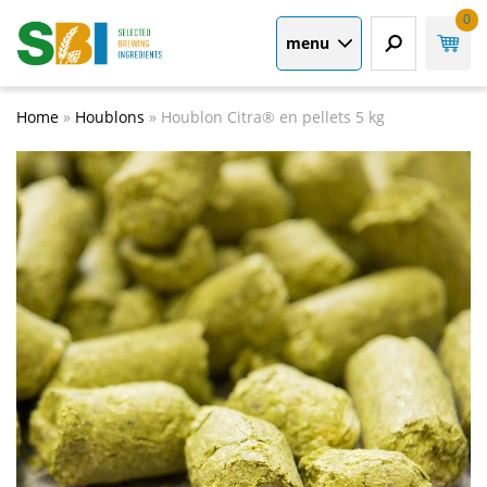
0
menu
Home
»
Houblons
»
Houblon Citra® en pellets 5 kg