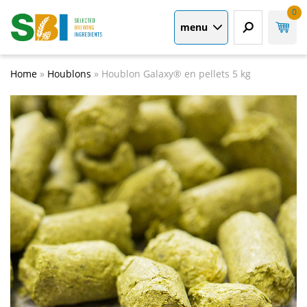
0
menu
Home
»
Houblons
»
Houblon Galaxy® en pellets 5 kg