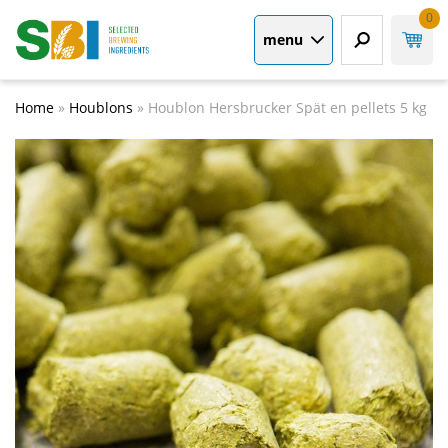
0
menu
Home
»
Houblons
»
Houblon Hersbrucker Spät en pellets 5 kg