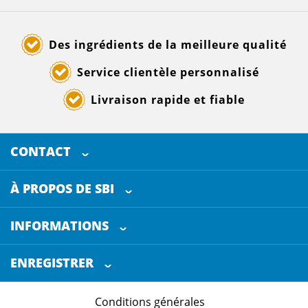
Des ingrédients de la meilleure qualité
Service clientèle personnalisé
Livraison rapide et fiable
CONTACT
SELECTED BREWING INGREDIENTS
Doornhoek 3880
À PROPOS DE SBI
5465 TB
Veghel
Les Pays-Bas
INFORMATIONS
Service clientèle
+31 (0)413 - 78 3880
ENREGISTRER
Certification
info@sbi4beer.com
Conditions générales