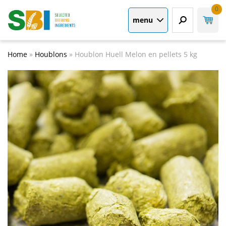
0
menu
Home
»
Houblons
»
Houblon Huell Melon en pellets 5 kg