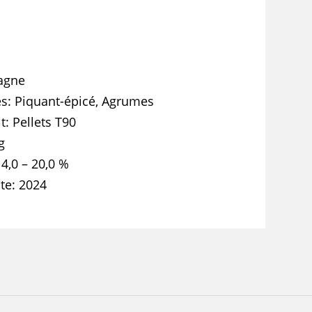
agne
es
Piquant-épicé, Agrumes
t
Pellets T90
g
14,0 – 20,0 %
te
2024