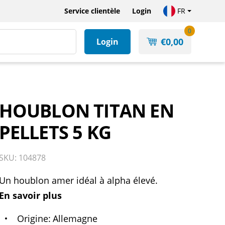
Service clientèle
Login
FR
0
€
0,00
Login
HOUBLON TITAN EN
PELLETS 5 KG
SKU: 104878
Un houblon amer idéal à alpha élevé.
En savoir plus
Origine
Allemagne