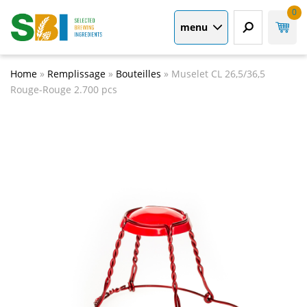
0
menu
Home
»
Remplissage
»
Bouteilles
»
Muselet CL 26,5/36,5
Rouge-Rouge 2.700 pcs