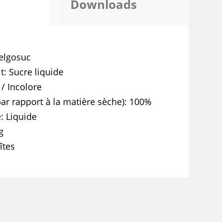
Downloads
elgosuc
t
Sucre liquide
 / Incolore
ar rapport à la matière sèche)
100%
e
Liquide
g
îtes