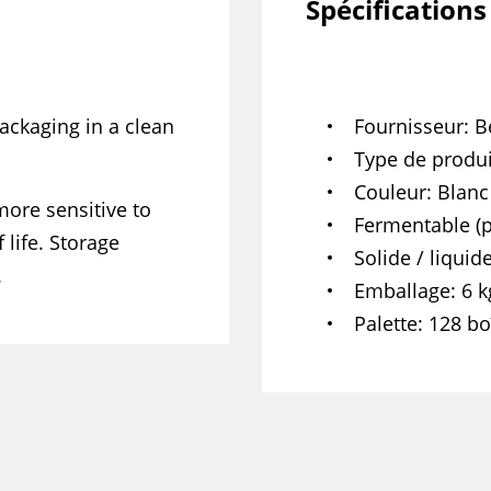
Spécifications
packaging in a clean
Fournisseur
B
Type de produi
Couleur
Blanc
more sensitive to
Fermentable (p
 life. Storage
Solide / liquid
.
Emballage
6 k
Palette
128 bo