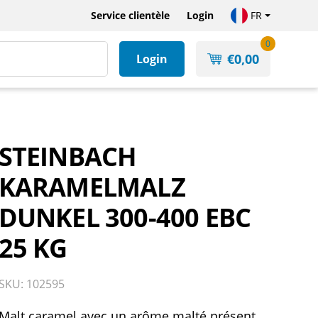
Service clientèle
Login
FR
0
€
0,00
Login
STEINBACH
KARAMELMALZ
DUNKEL 300-400 EBC
25 KG
SKU: 102595
Malt caramel avec un arôme malté présent.