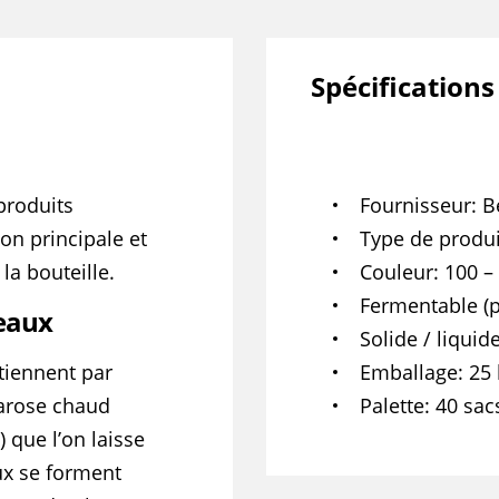
Spécifications
produits
Fournisseur
B
ion principale et
Type de produi
la bouteille.
Couleur
100 –
Fermentable (p
eaux
Solide / liquid
tiennent par
Emballage
25 
harose chaud
Palette
40 sac
 que l’on laisse
ux se forment