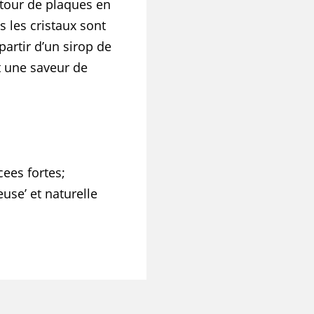
utour de plaques en
us les cristaux sont
partir d’un sirop de
t une saveur de
cees fortes;
use’ et naturelle