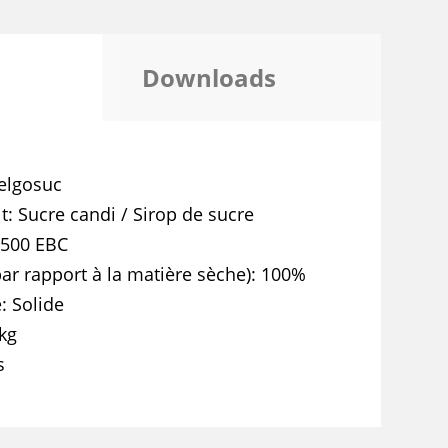
Downloads
elgosuc
t
Sucre candi / Sirop de sucre
 500 EBC
ar rapport à la matière sèche)
100%
e
Solide
kg
s