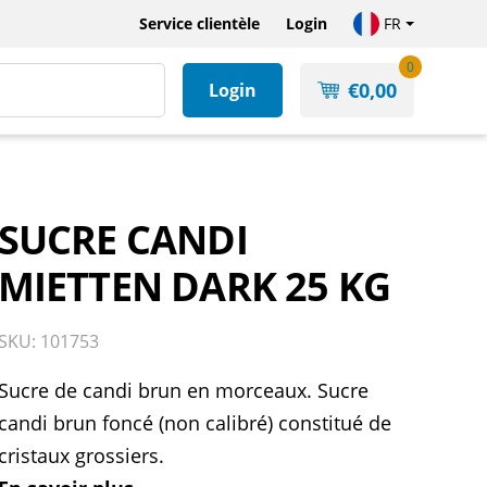
Service clientèle
Login
FR
0
€
0,00
Login
SUCRE CANDI
MIETTEN DARK 25 KG
SKU: 101753
Sucre de candi brun en morceaux. Sucre
candi brun foncé (non calibré) constitué de
cristaux grossiers.