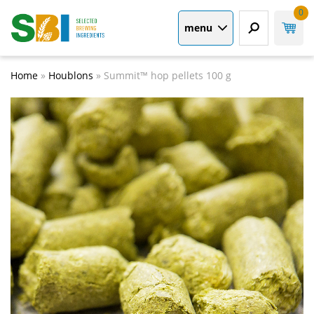
0
menu
Home
»
Houblons
»
Summit™ hop pellets 100 g