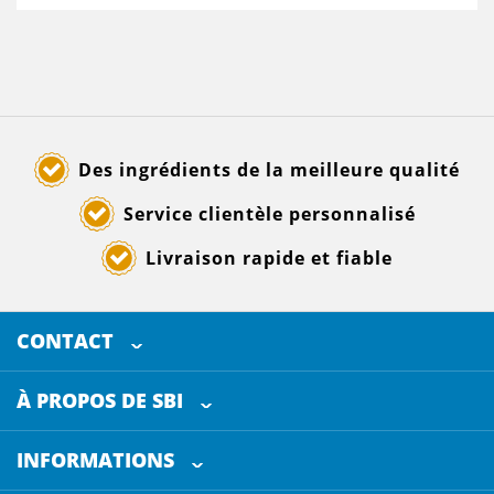
Des ingrédients de la meilleure qualité
Service clientèle personnalisé
Livraison rapide et fiable
CONTACT
SELECTED BREWING INGREDIENTS
Doornhoek 3880
À PROPOS DE SBI
5465 TB
Veghel
Les Pays-Bas
INFORMATIONS