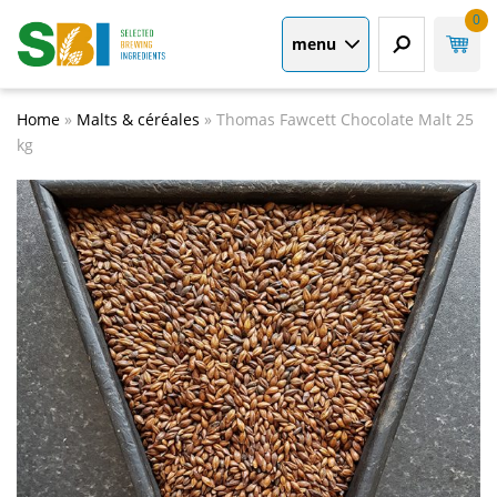
0
menu
Home
»
Malts & céréales
»
Thomas Fawcett Chocolate Malt 25
kg