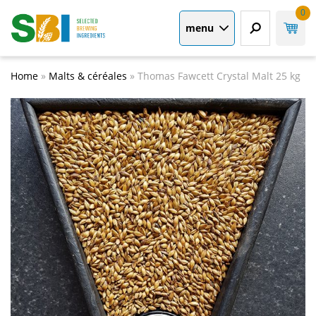
0
menu
Home
»
Malts & céréales
»
Thomas Fawcett Crystal Malt 25 kg