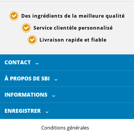
Des ingrédients de la meilleure qualité
Service clientèle personnalisé
Livraison rapide et fiable
CONTACT
SELECTED BREWING INGREDIENTS
Doornhoek 3880
À PROPOS DE SBI
5465 TB
Veghel
Les Pays-Bas
INFORMATIONS
Service clientèle
+31 (0)413 - 78 3880
ENREGISTRER
Certification
info@sbi4beer.com
Conditions générales