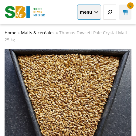
0
menu
Home
»
Malts & céréales
»
Thomas Fawcett Pale Crystal Malt
25 kg