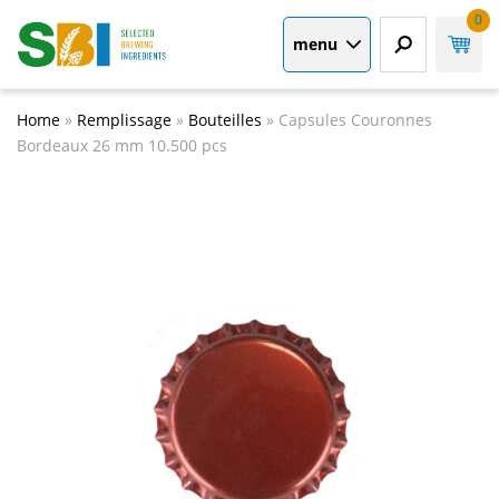
0
menu
Home
»
Remplissage
»
Bouteilles
»
Capsules Couronnes
Bordeaux 26 mm 10.500 pcs