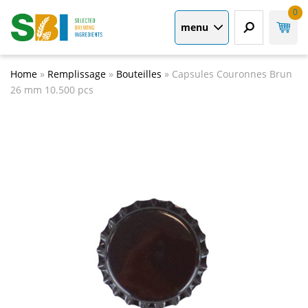
0
menu
Home
»
Remplissage
»
Bouteilles
»
Capsules Couronnes Brun
26 mm 10.500 pcs