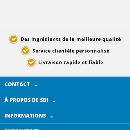
Des ingrédients de la meilleure qualité
Service clientèle personnalisé
Livraison rapide et fiable
CONTACT
SELECTED BREWING INGREDIENTS
Doornhoek 3880
À PROPOS DE SBI
5465 TB
Veghel
Les Pays-Bas
INFORMATIONS
Service clientèle
+31 (0)413 - 78 3880