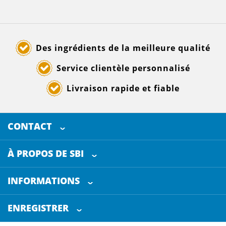
Des ingrédients de la meilleure qualité
Service clientèle personnalisé
Livraison rapide et fiable
CONTACT
SELECTED BREWING INGREDIENTS
Doornhoek 3880
À PROPOS DE SBI
5465 TB
Veghel
Les Pays-Bas
INFORMATIONS
Service clientèle
+31 (0)413 - 78 3880
ENREGISTRER
Certification
info@sbi4beer.com