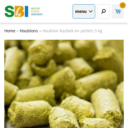
0
menu
Home
»
Houblons
»
Houblon Kazbek en pellets 5 kg