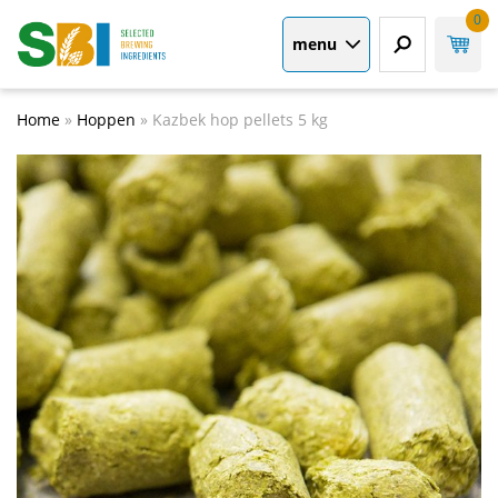
0
menu
Home
»
Hoppen
»
Kazbek hop pellets 5 kg