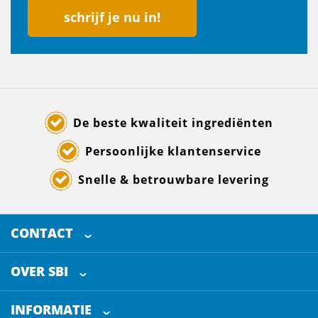
schrijf je nu in!
De beste kwaliteit ingrediënten
Persoonlijke klantenservice
Snelle & betrouwbare levering
CONTACT
SELECTED BREWING INGREDIENTS
Doornhoek 3880
OVER SBI
5465 TB
Veghel
Over ons
The Netherlands
INFORMATIE
Werken bij