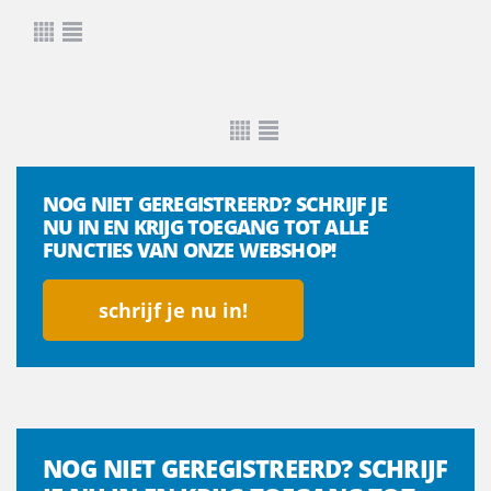
NOG NIET GEREGISTREERD? SCHRIJF JE
NU IN EN KRIJG TOEGANG TOT ALLE
FUNCTIES VAN ONZE WEBSHOP!
schrijf je nu in!
NOG NIET GEREGISTREERD? SCHRIJF