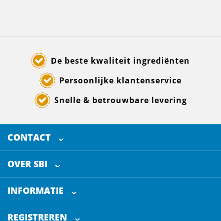
De beste kwaliteit ingrediënten
Persoonlijke klantenservice
Snelle & betrouwbare levering
CONTACT
SELECTED BREWING INGREDIENTS
Doornhoek 3880
OVER SBI
5465 TB
Veghel
Over ons
The Netherlands
INFORMATIE
Werken bij
Klantenservice
+31 (0)413 - 78 3880
REGISTREREN