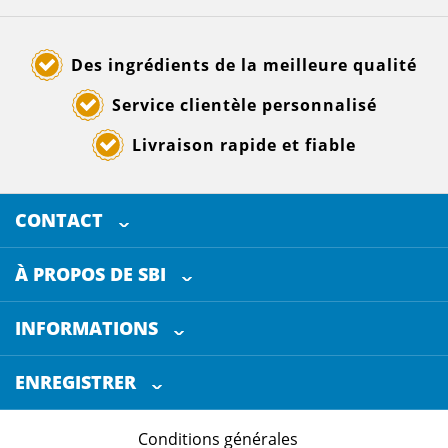
Des ingrédients de la meilleure qualité
Service clientèle personnalisé
Livraison rapide et fiable
CONTACT
SELECTED BREWING INGREDIENTS
Doornhoek 3880
À PROPOS DE SBI
5465 TB
Veghel
Les Pays-Bas
INFORMATIONS
Service clientèle
+31 (0)413 - 78 3880
ENREGISTRER
Certification
info@sbi4beer.com
Conditions générales