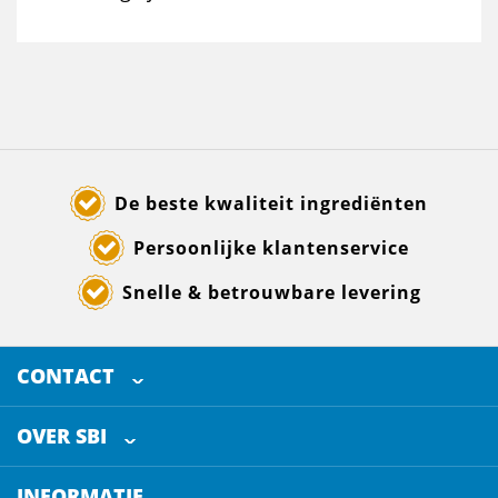
De beste kwaliteit ingrediënten
Persoonlijke klantenservice
Snelle & betrouwbare levering
CONTACT
SELECTED BREWING INGREDIENTS
Doornhoek 3880
OVER SBI
5465 TB
Veghel
Over ons
The Netherlands
INFORMATIE