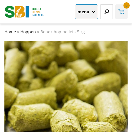
0
menu
Home
»
Hoppen
»
Bobek hop pellets 5 kg