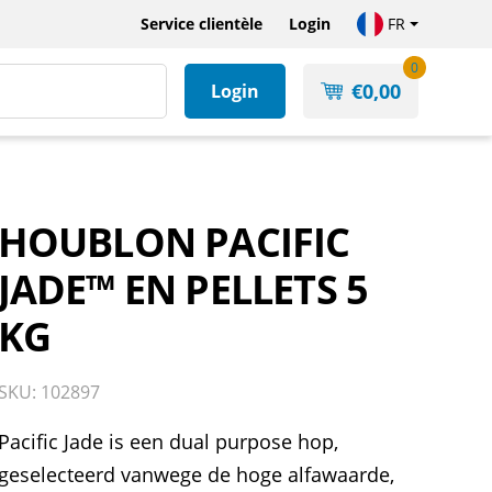
Service clientèle
Login
FR
0
€
0,00
Login
HOUBLON PACIFIC
JADE™ EN PELLETS 5
KG
SKU: 102897
Pacific Jade is een dual purpose hop,
geselecteerd vanwege de hoge alfawaarde,