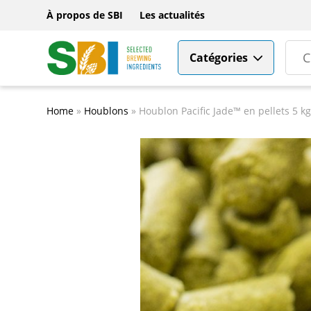
À propos de SBI
Les actualités
Catégories
Home
»
Houblons
»
Houblon Pacific Jade™ en pellets 5 kg