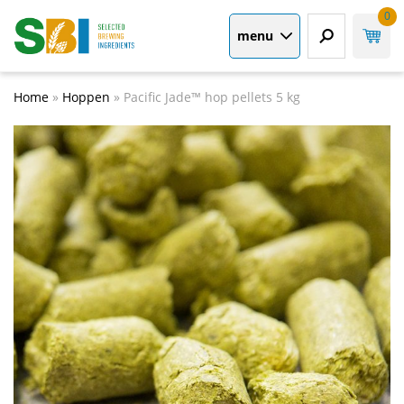
0
menu
Home
»
Hoppen
»
Pacific Jade™ hop pellets 5 kg