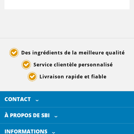
Des ingrédients de la meilleure qualité
Service clientèle personnalisé
Livraison rapide et fiable
CONTACT
SELECTED BREWING INGREDIENTS
Doornhoek 3880
À PROPOS DE SBI
5465 TB
Veghel
Les Pays-Bas
INFORMATIONS