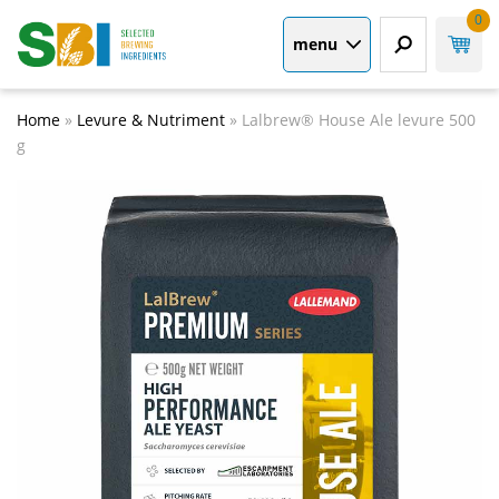
0
menu
Home
»
Levure & Nutriment
»
Lalbrew® House Ale levure 500
g