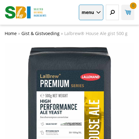
0
menu
Home
»
Gist & Gistvoeding
»
Lalbrew® House Ale gist 500 g