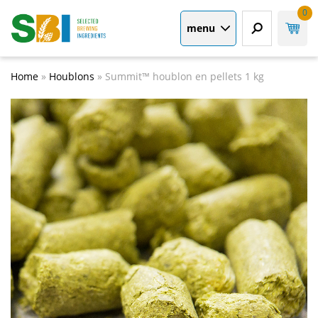
0
menu
Home
»
Houblons
»
Summit™ houblon en pellets 1 kg