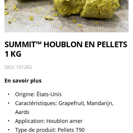
SUMMIT™ HOUBLON EN PELLETS
1 KG
SKU: 101265
En savoir plus
Origine
États-Unis
Caractéristiques
Grapefruit, Mandarijn,
Aards
Application
Houblon amer
Type de produit
Pellets T90