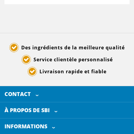
Des ingrédients de la meilleure qualité
Service clientèle personnalisé
Livraison rapide et fiable
CONTACT
SELECTED BREWING INGREDIENTS
Doornhoek 3880
À PROPOS DE SBI
5465 TB
Veghel
Les Pays-Bas
INFORMATIONS