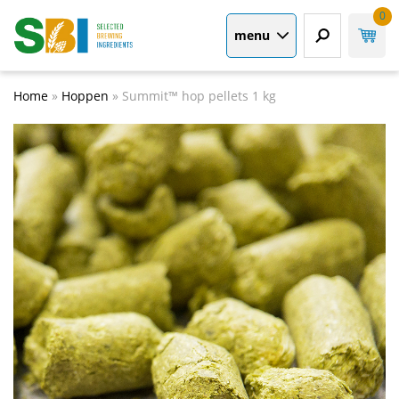
0
menu
Home
»
Hoppen
»
Summit™ hop pellets 1 kg