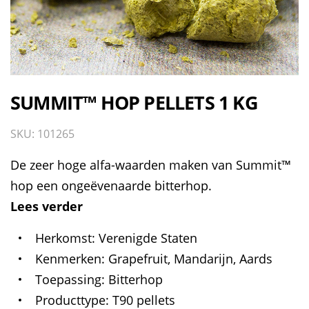
SUMMIT™ HOP PELLETS 1 KG
SKU: 101265
De zeer hoge alfa-waarden maken van Summit™
hop een ongeëvenaarde bitterhop.
Lees verder
Herkomst
Verenigde Staten
Kenmerken
Grapefruit, Mandarijn, Aards
Toepassing
Bitterhop
Producttype
T90 pellets