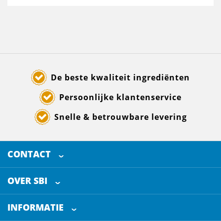
De beste kwaliteit ingrediënten
Persoonlijke klantenservice
Snelle & betrouwbare levering
CONTACT
SELECTED BREWING INGREDIENTS
Doornhoek 3880
OVER SBI
5465 TB
Veghel
Over ons
The Netherlands
INFORMATIE
Werken bij