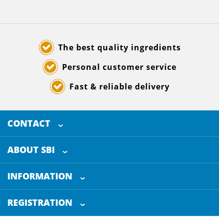
The best quality ingredients
Personal customer service
Fast & reliable delivery
CONTACT
SELECTED BREWING INGREDIENTS
Doornhoek 3880
ABOUT SBI
5465 TB
Veghel
About us
The Netherlands
INFORMATION
Customer Service
+31 (0)413 - 78 3880
REGISTRATION
Certification
info@sbi4beer.com