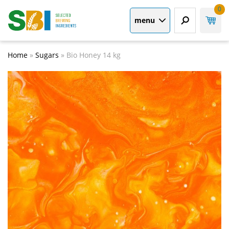
0
menu
Home
»
Sugars
»
Bio Honey 14 kg