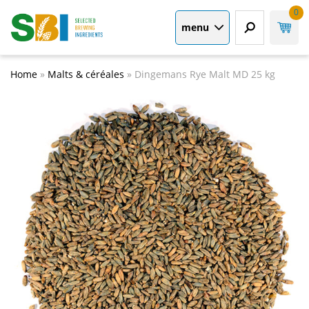
0
menu
Home
»
Malts & céréales
»
Dingemans Rye Malt MD 25 kg