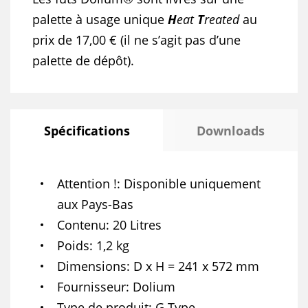
palette à usage unique
H
eat
T
reated
au
prix de 17,00 € (il ne s’agit pas d’une
palette de dépôt).
Spécifications
Downloads
Attention !
Disponible uniquement
aux Pays-Bas
Contenu
20 Litres
Poids
1,2 kg
Dimensions
D x H = 241 x 572 mm
Fournisseur
Dolium
Type de produit
G Type