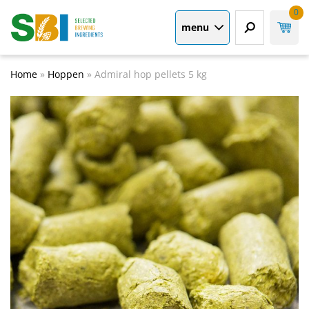
0
menu
Home
»
Hoppen
»
Admiral hop pellets 5 kg