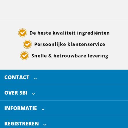
De beste kwaliteit ingrediënten
Persoonlijke klantenservice
Snelle & betrouwbare levering
CONTACT
SELECTED BREWING INGREDIENTS
Doornhoek 3880
OVER SBI
5465 TB
Veghel
Over ons
The Netherlands
INFORMATIE
Werken bij
Klantenservice
+31 (0)413 - 78 3880
REGISTREREN
Blog
info@sbi4beer.com