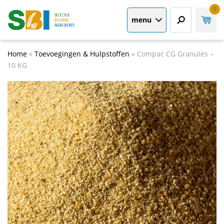
0
menu
Home
»
Toevoegingen & Hulpstoffen
»
Compac CG Granules –
10 KG