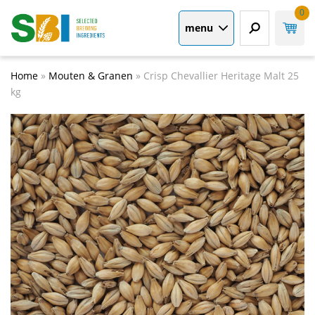
0
menu
Home
»
Mouten & Granen
»
Crisp Chevallier Heritage Malt 25
kg