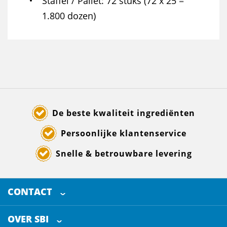
Staffel / Pallet
72 stuks (72 x 25 =
1.800 dozen)
De beste kwaliteit ingrediënten
Persoonlijke klantenservice
Snelle & betrouwbare levering
CONTACT
SELECTED BREWING INGREDIENTS
Doornhoek 3880
OVER SBI