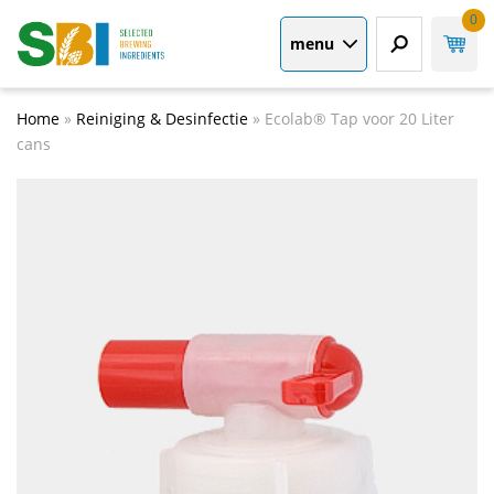
0
menu
Home
»
Reiniging & Desinfectie
»
Ecolab® Tap voor 20 Liter
cans