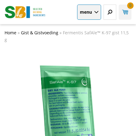
0
menu
Home
»
Gist & Gistvoeding
»
Fermentis SafAle™ K-97 gist 11,5
g