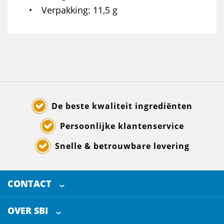
Verpakking
11,5 g
De beste kwaliteit ingrediënten
Persoonlijke klantenservice
Snelle & betrouwbare levering
CONTACT
SELECTED BREWING INGREDIENTS
Doornhoek 3880
OVER SBI
5465 TB
Veghel